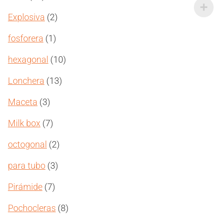
productos
2
Explosiva
2
productos
1
fosforera
1
producto
10
hexagonal
10
productos
13
Lonchera
13
productos
3
Maceta
3
productos
7
Milk box
7
productos
2
octogonal
2
productos
3
para tubo
3
productos
7
Pirámide
7
productos
8
Pochocleras
8
productos