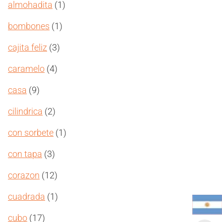
productos
1
almohadita
1
producto
1
bombones
1
producto
3
cajita feliz
3
productos
4
caramelo
4
productos
9
casa
9
productos
2
cilindrica
2
productos
1
con sorbete
1
producto
3
con tapa
3
productos
12
corazon
12
productos
1
cuadrada
1
producto
17
cubo
17