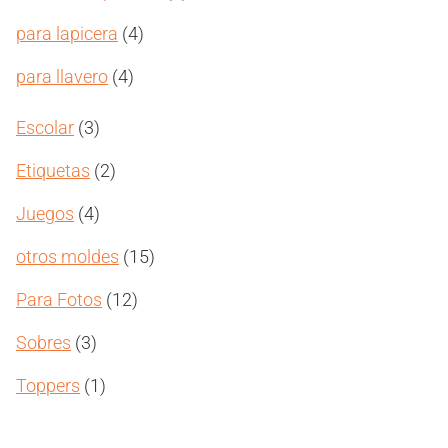
productos
4
para lapicera
4
productos
4
para llavero
4
productos
3
Escolar
3
productos
2
Etiquetas
2
productos
4
Juegos
4
productos
15
otros moldes
15
productos
12
Para Fotos
12
productos
3
Sobres
3
productos
1
Toppers
1
producto