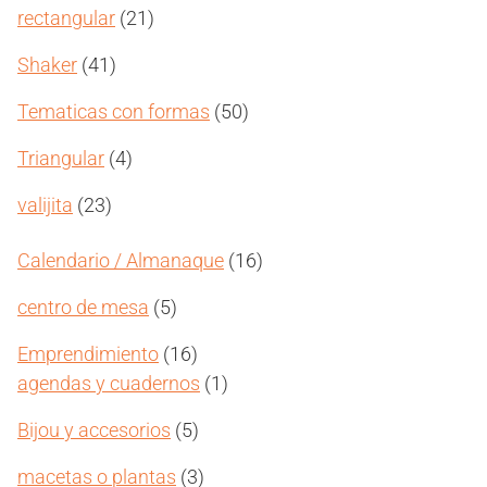
21
rectangular
21
productos
41
Shaker
41
productos
50
Tematicas con formas
50
productos
4
Triangular
4
productos
23
valijita
23
productos
16
Calendario / Almanaque
16
productos
5
centro de mesa
5
productos
16
Emprendimiento
16
productos
1
agendas y cuadernos
1
producto
5
Bijou y accesorios
5
productos
3
macetas o plantas
3