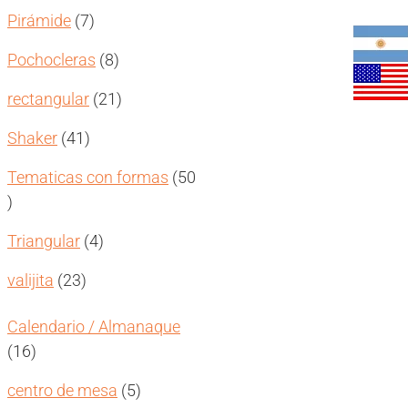
productos
7
Pirámide
7
productos
8
Pochocleras
8
productos
21
rectangular
21
productos
41
Shaker
41
productos
Tematicas con formas
50
50
productos
4
Triangular
4
productos
23
valijita
23
productos
Calendario / Almanaque
16
16
productos
5
centro de mesa
5