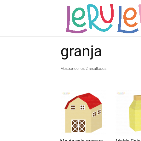
Saltar
al
contenido
granja
Ordenado
Mostrando los 2 resultados
por
popularidad