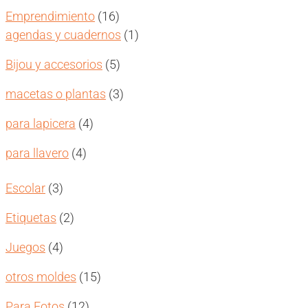
productos
16
Emprendimiento
16
productos
1
agendas y cuadernos
1
producto
5
Bijou y accesorios
5
productos
3
macetas o plantas
3
productos
4
para lapicera
4
productos
4
para llavero
4
productos
3
Escolar
3
productos
2
Etiquetas
2
productos
4
Juegos
4
productos
15
otros moldes
15
productos
12
Para Fotos
12