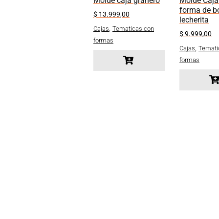
Molde caja granero
Molde Caja
forma de bo
$
13.999,00
lecherita
,
Cajas
Tematicas con
$
9.999,00
formas
,
Cajas
Temati
formas