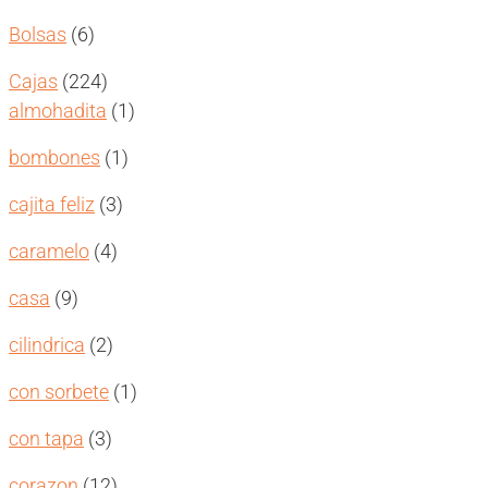
productos
6
Bolsas
6
productos
224
Cajas
224
productos
1
almohadita
1
producto
1
bombones
1
producto
3
cajita feliz
3
productos
4
caramelo
4
productos
9
casa
9
productos
2
cilindrica
2
productos
1
con sorbete
1
producto
3
con tapa
3
productos
12
corazon
12