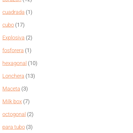
productos
1
cuadrada
1
producto
17
cubo
17
productos
2
Explosiva
2
productos
1
fosforera
1
producto
10
hexagonal
10
productos
13
Lonchera
13
productos
3
Maceta
3
productos
7
Milk box
7
productos
2
octogonal
2
productos
3
para tubo
3