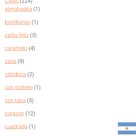
224
Cajas
224
productos
1
almohadita
1
producto
1
bombones
1
producto
3
cajita feliz
3
productos
4
caramelo
4
productos
9
casa
9
productos
2
cilindrica
2
productos
1
con sorbete
1
producto
3
con tapa
3
productos
12
corazon
12
productos
1
cuadrada
1
producto