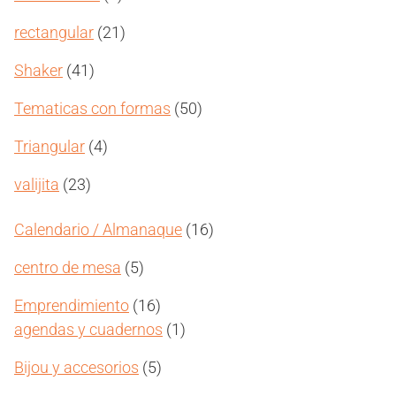
productos
21
rectangular
21
productos
41
Shaker
41
productos
50
Tematicas con formas
50
productos
4
Triangular
4
productos
23
valijita
23
productos
16
Calendario / Almanaque
16
productos
5
centro de mesa
5
productos
16
Emprendimiento
16
productos
1
agendas y cuadernos
1
producto
5
Bijou y accesorios
5
productos