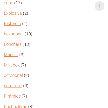
17
cubo
17
productos
2
Explosiva
2
productos
1
fosforera
1
producto
10
hexagonal
10
productos
13
Lonchera
13
productos
3
Maceta
3
productos
7
Milk box
7
productos
2
octogonal
2
productos
3
para tubo
3
productos
7
Pirámide
7
productos
8
Pochocleras
8