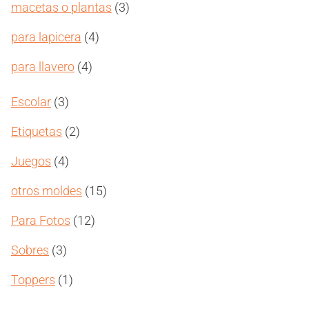
3
macetas o plantas
3
productos
4
para lapicera
4
productos
4
para llavero
4
productos
3
Escolar
3
productos
2
Etiquetas
2
productos
4
Juegos
4
productos
15
otros moldes
15
productos
12
Para Fotos
12
productos
3
Sobres
3
productos
1
Toppers
1
producto