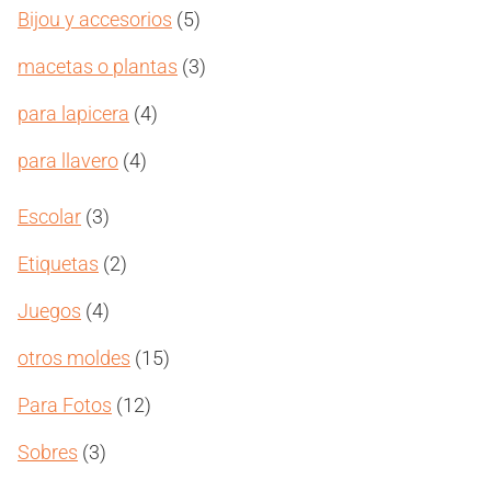
producto
5
Bijou y accesorios
5
productos
3
macetas o plantas
3
productos
4
para lapicera
4
productos
4
para llavero
4
productos
3
Escolar
3
productos
2
Etiquetas
2
productos
4
Juegos
4
productos
15
otros moldes
15
productos
12
Para Fotos
12
productos
3
Sobres
3
productos