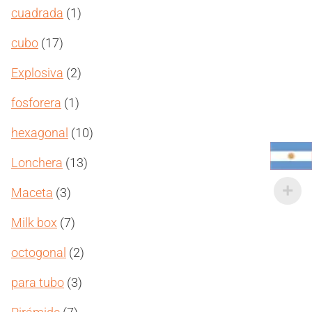
productos
1
cuadrada
1
producto
17
cubo
17
productos
2
Explosiva
2
productos
1
fosforera
1
producto
10
hexagonal
10
productos
13
Lonchera
13
productos
3
Maceta
3
productos
7
Milk box
7
productos
2
octogonal
2
productos
3
para tubo
3
productos
7