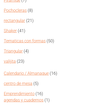
Pirámide
7
productos
8
Pochocleras
8
productos
21
rectangular
21
productos
41
Shaker
41
productos
50
Tematicas con formas
50
productos
4
Triangular
4
productos
23
valijita
23
productos
16
Calendario / Almanaque
16
productos
5
centro de mesa
5
productos
16
Emprendimiento
16
productos
1
agendas y cuadernos
1