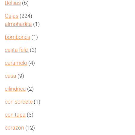
6
Bolsas
6
productos
224
Cajas
224
productos
1
almohadita
1
producto
1
bombones
1
producto
3
cajita feliz
3
productos
4
caramelo
4
productos
9
casa
9
productos
2
cilindrica
2
productos
1
con sorbete
1
producto
3
con tapa
3
productos
12
corazon
12