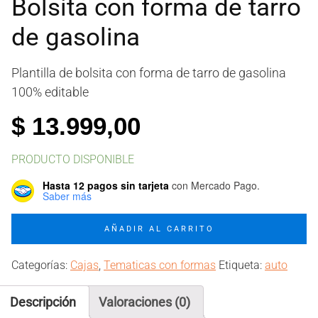
Bolsita con forma de tarro
de gasolina
Plantilla de bolsita con forma de tarro de gasolina
100% editable
$
13.999,00
PRODUCTO DISPONIBLE
Hasta 12 pagos sin tarjeta
con Mercado Pago.
Saber más
Bolsita
AÑADIR AL CARRITO
con
forma
Categorías:
Cajas
,
Tematicas con formas
Etiqueta:
auto
de
tarro
Descripción
Valoraciones (0)
de