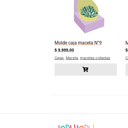
Molde caja maceta N°9
M
$
9.999,00
$
,
,
Cajas
Maceta
macetas o plantas
C