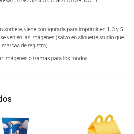
mpresa). SI NO SABES COMO EDITAR, NO TE
 sorbete, viene configurada para imprimir en 1, 3 y 5
se ven en las imágenes (salvo en silouette studio que
 marcas de registro).
izar imágenes o tramas para los fondos.
dos