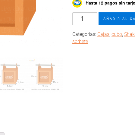
Hasta 12 pagos sin tarj
Molde
AÑADIR AL C
caja
cubo
Categorías:
Cajas
,
cubo
,
Shak
shaker
sorbete
con
sorbete
cantidad