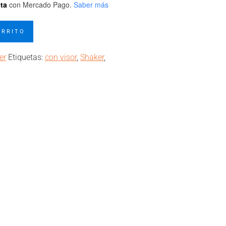
eta
con Mercado Pago.
Saber más
ARRITO
er
Etiquetas:
con visor
,
Shaker
,