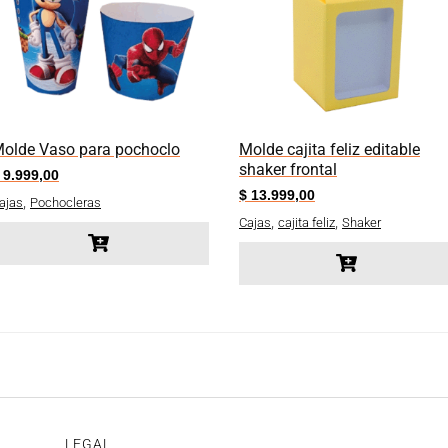
olde Vaso para pochoclo
Molde cajita feliz editable
shaker frontal
9.999,00
$
13.999,00
,
ajas
Pochocleras
,
,
Cajas
cajita feliz
Shaker
LEGAL