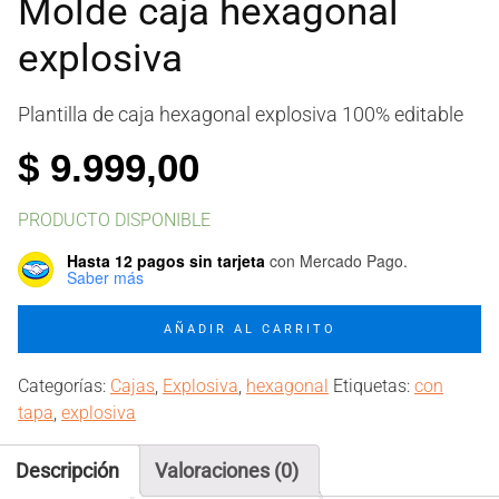
Molde caja hexagonal
explosiva
Plantilla de caja hexagonal explosiva 100% editable
$
9.999,00
PRODUCTO DISPONIBLE
Hasta 12 pagos sin tarjeta
con Mercado Pago.
Saber más
Molde
AÑADIR AL CARRITO
caja
hexagonal
Categorías:
Cajas
,
Explosiva
,
hexagonal
Etiquetas:
con
explosiva
tapa
,
explosiva
cantidad
Descripción
Valoraciones (0)