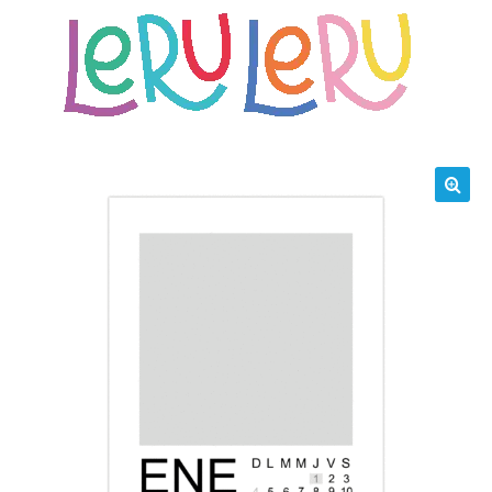
Saltar
al
contenido
🔍