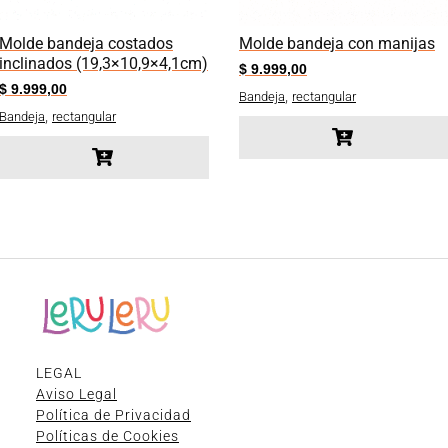
Molde bandeja costados
Molde bandeja con manijas
inclinados (19,3×10,9×4,1cm)
$
9.999,00
$
9.999,00
,
Bandeja
rectangular
,
Bandeja
rectangular
LEGAL
Aviso Legal
Política de Privacidad
Políticas de Cookies