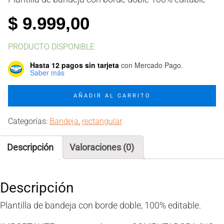
$
9.999,00
PRODUCTO DISPONIBLE
Hasta 12 pagos sin tarjeta
con Mercado Pago.
Saber más
Molde
AÑADIR AL CARRITO
bandeja
con
Categorías:
Bandeja
,
rectangular
borde
doble
Descripción
Valoraciones (0)
cantidad
Descripción
Plantilla de bandeja con borde doble, 100% editable.