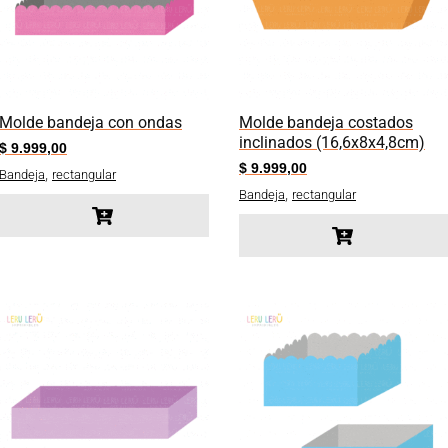
Molde bandeja con ondas
Molde bandeja costados
inclinados (16,6x8x4,8cm)
$
9.999,00
$
9.999,00
,
Bandeja
rectangular
,
Bandeja
rectangular