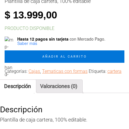
Plantilla de caja cartera, 100% editable
$
13.999,00
PRODUCTO DISPONIBLE
Hasta 12 pagos sin tarjeta
con Mercado Pago.
Saber más
Molde
AÑADIR AL CARRITO
caja
cartera
Categorías:
Cajas
,
Tematicas con formas
Etiqueta:
cartera
redondeada
cantidad
Descripción
Valoraciones (0)
Descripción
Plantilla de caja cartera, 100% editable.