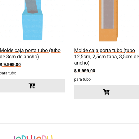
Molde caja porta tubo (tubo
Molde caja porta tubo (tubo
de 3cm de ancho)
12,5cm, 2,5cm tapa, 3,5cm de
ancho)
$
9.999,00
$
9.999,00
para tubo
para tubo