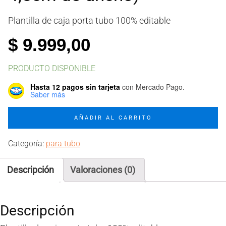
Plantilla de caja porta tubo 100% editable
$
9.999,00
PRODUCTO DISPONIBLE
Hasta 12 pagos sin tarjeta
con Mercado Pago.
Saber más
Molde
AÑADIR AL CARRITO
caja
porta
Categoría:
para tubo
tubo
(tubo
Descripción
Valoraciones (0)
10cm,
2cm
tapa,
Descripción
4,5cm
de