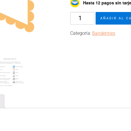
Hasta 12 pagos sin tarj
Molde
AÑADIR AL C
de
banderin
Categoría:
Banderines
(Modelo
11)
cantidad