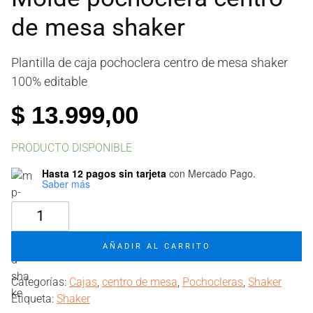
de mesa shaker
Plantilla de caja pochoclera centro de mesa shaker
100% editable
$
13.999,00
PRODUCTO DISPONIBLE
Hasta 12 pagos sin tarjeta
con Mercado Pago.
Saber más
Molde
pochoclera
centro
AÑADIR AL CARRITO
de
mesa
Categorías:
Cajas
,
centro de mesa
,
Pochocleras
,
Shaker
shaker
Etiqueta:
Shaker
cantidad