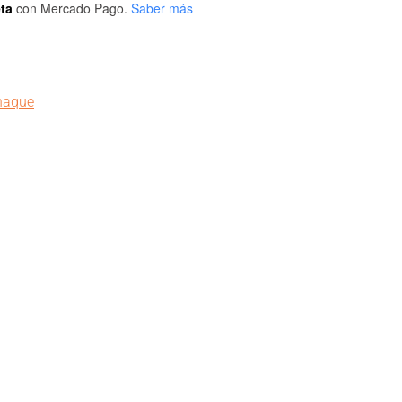
eta
con Mercado Pago.
Saber más
naque