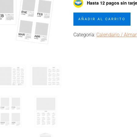
Hasta 12 pagos sin tarj
Pack
AÑADIR AL CARRITO
7
Calendarios
Categoría:
Calendario / Alma
Almanaques
cantidad