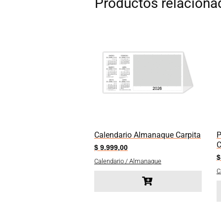
Productos relaciona
Calendario Almanaque Carpita
P
C
$
9.999,00
$
Calendario / Almanaque
C